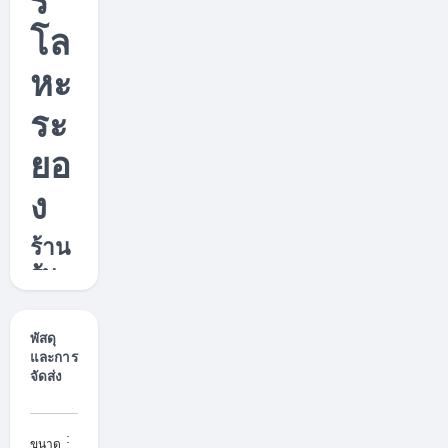
ร์
โล
หะ
ระ
ยอ
ง
ร้าน
รับ
ตัด
เลเซ
พัสดุ
อร์
และการ
จัดส่ง
โลห
ะ
ระย
:
x
ขนาด