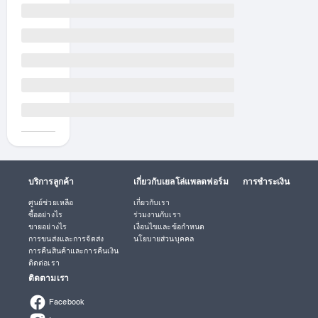
น
เ
ห
ล็
ก
0
.
1
ม
ม
.
ถึ
ง
2
0
ม
บริการลูกค้า
เกี่ยวกับเยลโล่แพลตฟอร์ม
การชำระเงิน
ม
.
ศูนย์ช่วยเหลือ
เกี่ยวกับเรา
พ
ซื้ออย่างไร
ร่วมงานกับเรา
ร้
ขายอย่างไร
เงื่อนไขและข้อกำหนด
การขนส่งและการจัดส่ง
นโยบายส่วนบุคคล
อ
การคืนสินค้าและการคืนเงิน
ม
ติดต่อเรา
ง
ติดตามเรา
า
น
Facebook
ทำ