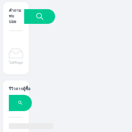
ด
คำถาม
เ
พบ
ล
บ่อย
เ
ซ
อ
ร์
เ
ห
ล็
ก
ไม่มีข้อมูล
ค
ว
า
ม
รีวิวจากผู้ซื้อ
ห
น
า
ข
อ
ง
แ
ผ่