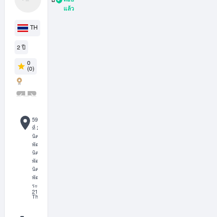
บ
สอบ
s)
แล้ว
ริ
ษั
TH
ท
กิ
2 ปี
จ
0
ธ
(0)
น
า
ส
ตี
ล
59/9 หมู่
จำ
ที่ 2 ถนน
นิคม
กั
พัฒนา,
ด
นิคม
พัฒนา,
นิคม
พัฒนา,
ระยอง,
21180,
Thailand