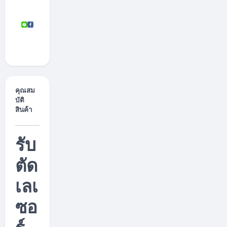
e
l
.
c
o
.
t
h
/
คุณสม
บัติ
สินค้า
รับ
ตัด
เลเ
ซอ