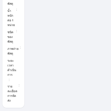
x
อง
พัสดุ
รับ
:
n
น้ำ
u
หนัก
l
ตัด
l
ต่อ 1
เลเซ
หน่วย
อร์
:
C
ชนิด
a
ของ
r
รับตัด
t
พัสดุ
เลเซอร์
o
n
เหล็ก
:
ภาพถ่าย
ผาย ตัด
พัสดุ
เลเซอร์
ระยะ
สแตน
เวลา
เลสแผ่น
ดำเนิน
และตัด
การ
เลเซอร์
:
แผ่นอลู
มิเนียม
:
ราย
ขนาด
ละเอียด
สูงสุด
การจัด
1500x
ส่ง
3000
ตั