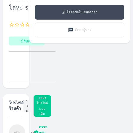
โลหะ ระยอง
ติดต่อขอใบเสนอราคา
0
คำ
0
0
รีวิว
สั่ง
ติดต่อผู้ขาย
ซื้อ
มีสินค้า
0
ผู้
ติ
ด
แสดง
ต
โปรไฟล์
โปรไฟล์
า
แบบ
ร้านค้า
ม
เต็ม
(F
ol
lo
w
ตรวจ
er