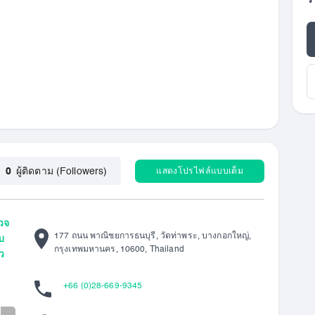
ร
แสดงโปรไฟล์แบบเต็ม
0
ผู้ติดตาม (Followers)
วจ
177 ถนน พาณิชยการธนบุรี, วัดท่าพระ, บางกอกใหญ่,
บ
กรุงเทพมหานคร, 10600, Thailand
ว
+66 (0)28-669-9345