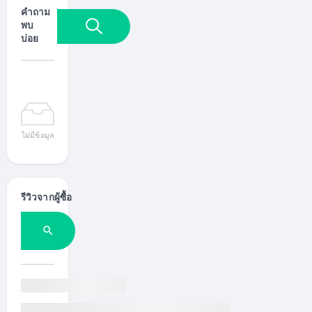
าพมากขึ้น
คำถาม
ลดการสูญ
เสีย
พบ
พลังงาน
บ่อย
ป้องกันฝุ่น
แมลง และ
สิ่งปน
เปื้อน
เหมาะ
สำหรับ
โรงงาน
อาหาร
ไม่มีข้อมูล
เครื่องดื่ม
ยา ห้อง
เย็น และ
คลังสินค้า
ทุก
รีวิวจากผู้ซื้อ
ประเภท
ควบคุม
อุณหภูมิ
ได้ดี
เหมาะกับ
ห้องเย็น/
ห้องแช่
แข็ง
ประหยัด
พลังงาน