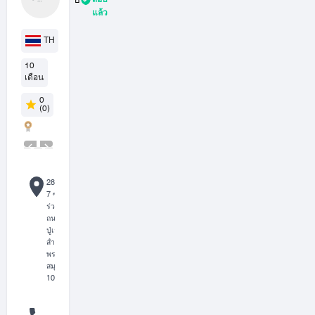
บ
สอบ
s)
แล้ว
ริ
ษั
TH
ท
ไ
10
ท
เดือน
ย
0
ส
(0)
เ
ป
เ
ชี
283/253 หมู่ที่
ย
7 ซอย
ล
ร่วมพัฒนา 2
ด
ถนน
ปู่เจ้าสมิงพราย,
อ
สำโรงกลาง,
ร์
พระประแดง,
จำ
สมุทรปราการ,
กั
10130, ไทย
ด
+