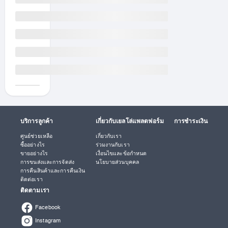
ป้
อ
ง
กั
น
ฝุ่
น
แ
ล
ะ
แ
ม
บริการลูกค้า
เกี่ยวกับเยลโล่แพลตฟอร์ม
การชำระเงิน
ล
ศูนย์ช่วยเหลือ
เกี่ยวกับเรา
ง
ซื้ออย่างไร
ร่วมงานกับเรา
บ
ขายอย่างไร
เงื่อนไขและข้อกำหนด
า
การขนส่งและการจัดส่ง
นโยบายส่วนบุคคล
น
การคืนสินค้าและการคืนเงิน
ป
ติดต่อเรา
ร
ติดตามเรา
ะ
ตู
Facebook
ปิ
Instagram
ด