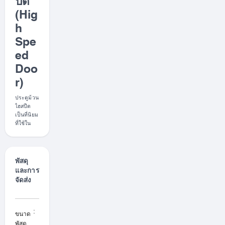
ปีด
(Hig
h
Spe
ed
Doo
r)
ประตูม้วน
ไฮสปีด
เป็นที่นิยม
ที่ใช้ใน
อุตสาหกร
รม
โรงงาน
อย่างแพร่
พัสดุ
หลาย และ
และการ
ได้การ
จัดส่ง
ยอมรับ
จาก
มาตรฐาน
สากล ประ
:
x
ขนาด
ตูม้วนไฮส
x
พัสดุ