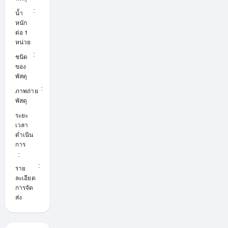
ปีดมีความ
โปร่งแสง
:
n
น้ำ
u
ปิดมิดชิด
หนัก
l
แนบสนิท
l
ต่อ 1
ช่วยกันสิ่ง
หน่วย
แปลก
ปลอมอิ่นๆ
:
C
ชนิด
a
ของ
r
ประตูไฮส
t
ปีดคือ
พัสดุ
o
อะไร?
n
:
ภาพถ่าย
ประตู
พัสดุ
ผ้าใบ
PVC /
ระยะ
TPU แบบ
เปิด-ปิด
เวลา
ความเร็ว
ดำเนิน
สูง (0.6–
การ
1.2 เมตร/
:
วินาที)
:
ช่วย
ราย
ให้การ
ละเอียด
ทำงานใน
การจัด
โรงงาน
ส่ง
และโกดัง
มี
ประสิทธิภ