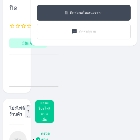
ปีด
ติดต่อขอใบเสนอราคา
0
คำ
0
0
รีวิว
สั่ง
ติดต่อผู้ขาย
ซื้อ
มีสินค้า
0
ผู้
ติ
ด
แสดง
ต
โปรไฟล์
โปรไฟล์
า
แบบ
ร้านค้า
ม
เต็ม
(F
ol
lo
w
ตรวจ
er