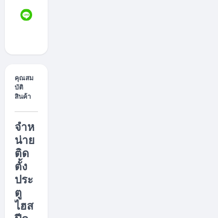
ะ
ตู
ไ
ฮ
ส
ปี
ด
.
c
o
m
/
คุณสม
บัติ
สินค้า
จำห
น่าย
ติด
ตั้ง
ประ
ตู
ไฮส