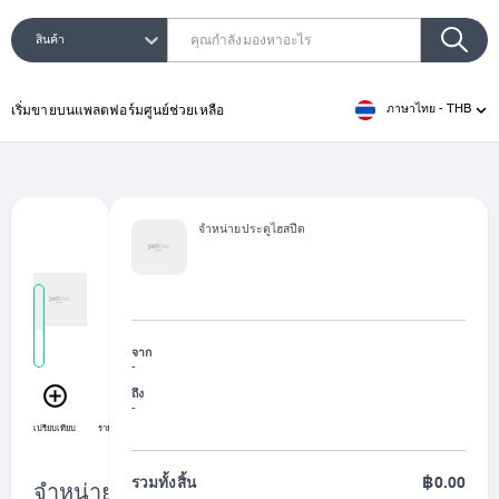
สินค้า
ประเภทการค้นหา
ภาษาไทย
-
THB
เริ่มขายบนแพลตฟอร์ม
ศูนย์ช่วยเหลือ
จำหน่ายประตูไฮสปีด
จาก
-
ถึง
-
เปรียบเทียบ
รายการที่ชอบ
แชร์
รวมทั้งสิ้น
฿0.00
จำหน่ายประตูไฮส