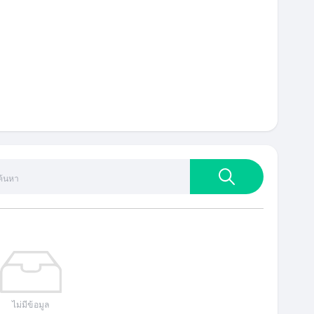
นแก่น, ชัยภูมิ, นครพนม, นครราชสีมา, กาฬสินธุ์, บึงกาฬ,
ร้อยเอ็ด, เลย, สกลนคร, รับดัดโค้งแผ่นเหล็ก ด้วยเครื่อง
งบัวลำภู, อุดรธานี, อุบลราชธานี, อำนาจเจริญ
ศรีธรรมราช, พังงา, พัทลุง, ภูเก็ต, ระนอง, รับดัดโค้งแผ่น
ษฎร์ธานี, กระบี่, รับดัดโค้งแผ่นเหล็ก ด้วยเครื่อง CNC ชุมพร,
ไม่มีข้อมูล