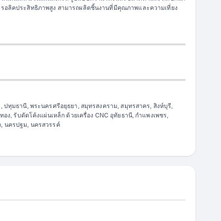
ไฮดรอลิคประสิทธิภาพสูง สามารถผลิตชิ้นงานที่มีคุณภาพและความเที่ยง
ี, ปทุมธานี, พระนครศรีอยุธยา, สมุทรสงคราม, สมุทรสาคร, สิงห์บุรี,
างทอง, รับดัดโค้งแผ่นเหล็ก ด้วยเครื่อง CNC อุทัยธานี, กำแพงเพชร,
ยก, นครปฐม, นครสวรรค์
ยงใหม่, เชียงราย, น่าน, พะเยา, แพร่, แม่ฮ่องสอน, ลำปาง,
CNC อุตรดิตถ์ พิจิตร, พิษณุโลก, เพชรบูรณ์
รี, ตราด, ปราจีนบุรี, สระแก้ว, รับดัดโค้งแผ่นเหล็ก ด้วย
บุรี, ตาก, ประจวบคีรีขันธ์, เพชรบุรี, ราชบุรี