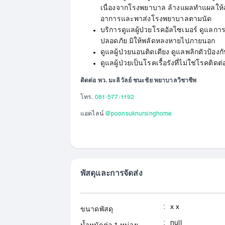
เนื่องจากโรงพยาบาล ล้างแผลทำแผลให้สะอ
อาการและพาส่งโรงพยาบาลตามนัด
บริการดูแลผู้ป่วยโรคอัลไซเมอร์ ดูแลการใ
ปลอดภัย มิให้พลัดหลงหายไปภายนอก
ดูแลผู้ป่วยนอนติดเตียง ดูแลพลิกตัวป้อง
ดูแลผู้ป่วยเป็นโรคเรื้อรังที่ไม่ใช่โรคติด
ติดต่อ พว. มะลิวัลย์ ชนะชัย พยาบาลวิชาชีพ
โทร.
081-577-1192
แอดไลน์
@poonsuknursinghome
พัสดุและการจัดส่ง
:
x x
ขนาดพัสดุ
:
null